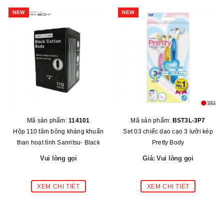
NEW
NEW
Mã sản phẩm:
114101
Mã sản phẩm:
BST3L-3P7
Hộp 110 tăm bông kháng khuẩn
Set 03 chiếc dao cạo 3 lưỡi kép
than hoạt tính Sanritsu- Black
Pretty Body
Vui lòng gọi
Giá: Vui lòng gọi