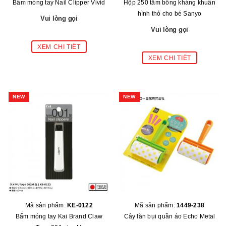
Bấm móng tay Nail Clipper Vivid
Hộp 250 tăm bông kháng khuẩn
hình thỏ cho bé Sanyo
Vui lòng gọi
Vui lòng gọi
NEW
NEW
Mã sản phẩm:
KE-0122
Mã sản phẩm:
1449-238
Bấm móng tay Kai Brand Claw
Cây lăn bụi quần áo Echo Metal