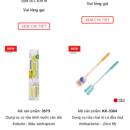
Type 001 size M
Vui lòng gọi
Vui lòng gọi
NEW
NEW
Mã sản phẩm:
3575
Mã sản phẩm:
KK-3304
Dụng cụ cọ rửa bình nước cán dài
Dụng cụ rửa chai lọ có đầu mut
Kokubo - Màu xanh/green
Antibacterial - (Size M)