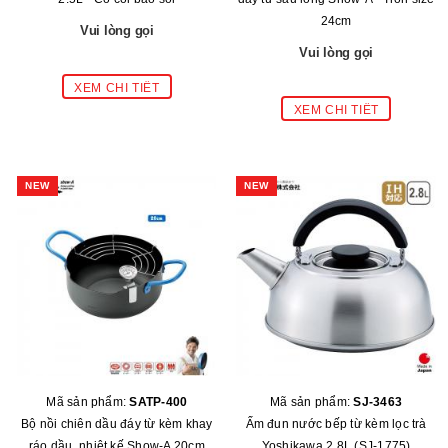
24cm
Vui lòng gọi
Vui lòng gọi
NEW
NEW
Mã sản phẩm:
SATP-400
Mã sản phẩm:
SJ-3463
Bộ nồi chiên dầu đáy từ kèm khay
Ấm đun nước bếp từ kèm lọc trà
ráo dầu, nhiệt kế Show-A 20cm
Yoshikawa 2.8L (SJ-1775)