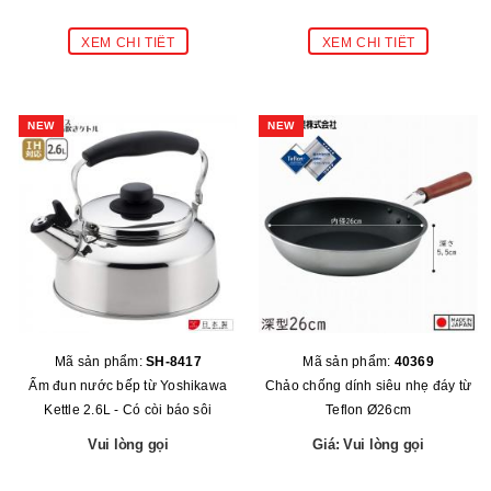
NEW
NEW
Mã sản phẩm:
SH-8417
Mã sản phẩm:
40369
Ấm đun nước bếp từ Yoshikawa
Chảo chống dính siêu nhẹ đáy từ
Kettle 2.6L - Có còi báo sôi
Teflon Ø26cm
Vui lòng gọi
Giá: Vui lòng gọi