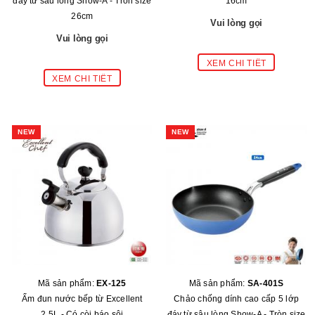
đáy từ sâu lòng Show-A - Tròn size
16cm
26cm
Vui lòng gọi
Vui lòng gọi
NEW
NEW
Mã sản phẩm:
EX-125
Mã sản phẩm:
SA-401S
Ấm đun nước bếp từ Excellent
Chảo chống dính cao cấp 5 lớp
2.5L - Có còi báo sôi
đáy từ sâu lòng Show-A - Tròn size