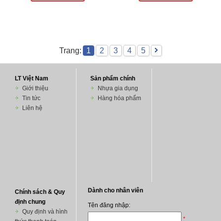
Trang:
1
2
3
4
5
LT Việt Nam
Sản phẩm chính
Giới thiệu
Nhựa gia dụng
Tin tức
Hàng hóa phẩm
Liên hệ
Chính sách & Quy
định chung
Quy định và hình