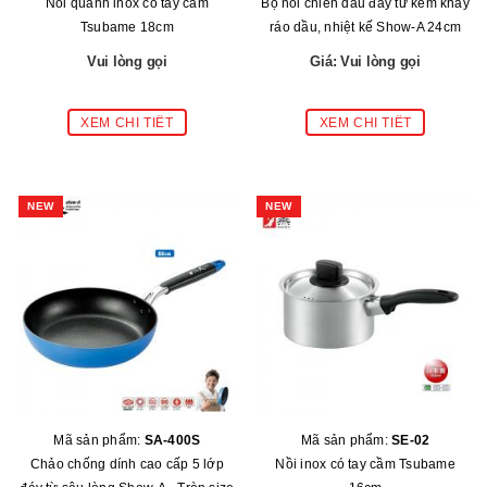
Nồi quánh inox có tay cầm
Bộ nồi chiên dầu đáy từ kèm khay
Tsubame 18cm
ráo dầu, nhiệt kế Show-A 24cm
Vui lòng gọi
Giá: Vui lòng gọi
NEW
NEW
Mã sản phẩm:
SA-400S
Mã sản phẩm:
SE-02
Chảo chống dính cao cấp 5 lớp
Nồi inox có tay cầm Tsubame