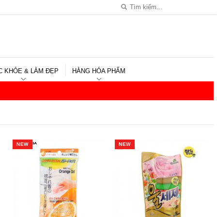
C KHỎE & LÀM ĐẸP
HÀNG HÓA PHẨM
NEW
NEW