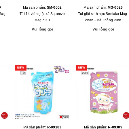
9
Mã sản phẩm:
SM-0002
Mã sản phẩm:
MG-0026
Mag-
Túi 14 viên giặt xả Squeeze
Túi giặt sinh học Sentaku Mag-
Magic 3D
chan - Màu hồng Pink
Vui lòng gọi
Vui lòng gọi
NEW
NEW
2
Mã sản phẩm:
R-09103
Mã sản phẩm:
R-09309