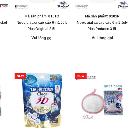
Mã sản phẩm:
0101G
Mã sản phẩm:
0101P
cket
N­ước giặt xả cao cấp 6 in1 July
N­ước giặt xả cao cấp 6 in1 July
Plus Original 3.5L
Plus Perfume 3.5L
Vui lòng gọi
Vui lòng gọi
NEW
NEW