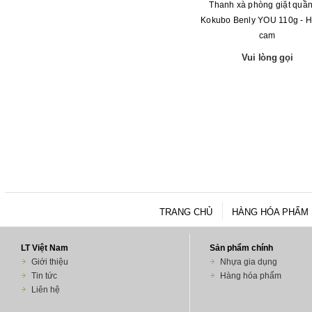
Thanh xà phòng giặt quầ
Kokubo Benly YOU 110g - 
cam
Vui lòng gọi
TRANG CHỦ
HÀNG HÓA PHẨM
LT Việt Nam
Sản phẩm chính
Giới thiệu
Nhựa gia dụng
Tin tức
Hàng hóa phẩm
Liên hệ