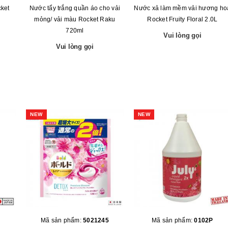
ket
Nước tẩy trắng quần áo cho vải
Nước xả làm mềm vải hương ho
mỏng/ vải màu Rocket Raku
Rocket Fruity Floral 2.0L
720ml
Vui lòng gọi
Vui lòng gọi
NEW
NEW
Mã sản phẩm:
5021245
Mã sản phẩm:
0102P