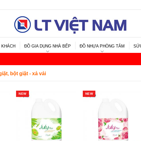
 KHÁCH
ĐỒ GIA DỤNG NHÀ BẾP
ĐỒ NHỰA PHÒNG TẮM
SỨ
t, bột giặt - xả vải
NEW
NEW