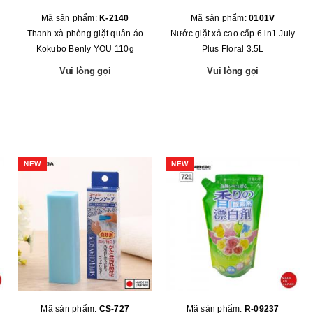
Mã sản phẩm:
K-2140
Mã sản phẩm:
0101V
Thanh xà phòng giặt quần áo
N­ước giặt xả cao cấp 6 in1 July
Kokubo Benly YOU 110g
Plus Floral 3.5L
Vui lòng gọi
Vui lòng gọi
NEW
NEW
Mã sản phẩm:
CS-727
Mã sản phẩm:
R-09237