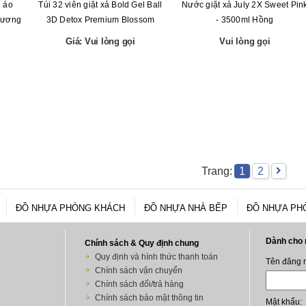
n áo
Túi 32 viên giặt xả Bold Gel Ball
Nước giặt xả July 2X Sweet Pin
Hương
3D Detox Premium Blossom
- 3500ml Hồng
Giá: Vui lòng gọi
Vui lòng gọi
Trang:
1
2
ĐỒ NHỰA PHÒNG KHÁCH
ĐỒ NHỰA NHÀ BẾP
ĐỒ NHỰA PH
Chính sách & Quy định chung
Quy định và hình thức thanh toán
Chính sách vận chuyển
Chính sách đổi/trả hàng
Chính sách bảo mật thông tin