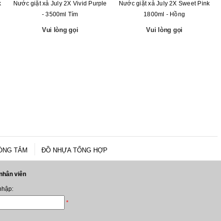
k
Nước giặt xả July 2X Vivid Purple
Nước giặt xả July 2X Sweet Pink
- 3500ml Tím
1800ml - Hồng
Vui lòng gọi
Vui lòng gọi
ÒNG TẮM
ĐỒ NHỰA TỔNG HỢP