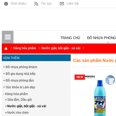
Giới thiệu
Tin tức
Liên hệ
TRANG CHỦ
ĐỒ NHỰA PHÒNG
Hàng hóa phẩm
Nước giặt, bột giặt - xả vải
XEM THÊM
Các sản phẩm Nước giặ
+ Đồ nhựa phòng khách
+ Đồ gia dụng nhà bếp
NEW
+ Đồ nhựa phòng tắm
+ Sức khỏe & Làm đẹp
- Hàng hóa phẩm
• Sữa tắm, Dầu gội
•
Nước giặt, bột giặt - xả vải
• Nước rửa chén