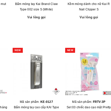
u mut
Bấm móng tay Kai Brand Claw
Kềm móng dành cho nữ Kai R
Type 002 size S (White)
Nail Clipper S
Vui lòng gọi
Vui lòng gọi
NEW
NEW
Mã sản phẩm:
KE-0127
Mã sản phẩm:
FRTV-3P
kháng
Bấm móng tay cao cấp KAI Type
Set 03 chiếc dao cạo mặt Pretty