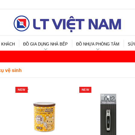
 KHÁCH
ĐỒ GIA DỤNG NHÀ BẾP
ĐỒ NHỰA PHÒNG TẮM
SỨ
ụ vệ sinh
NEW
NEW