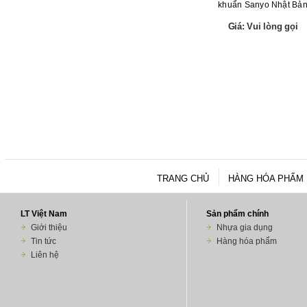
khuẩn Sanyo Nhật Bả
Giá: Vui lòng gọi
TRANG CHỦ
HÀNG HÓA PHẨM
LT Việt Nam
Sản phẩm chính
Giới thiệu
Nhựa gia dụng
Tin tức
Hàng hóa phẩm
Liên hệ