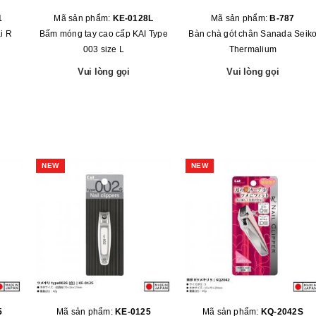
1
Mã sản phẩm:
KE-0128L
Mã sản phẩm:
B-787
i R
Bấm móng tay cao cấp KAI Type
Bàn chà gót chân Sanada Seik
003 size L
Thermalium
Vui lòng gọi
Vui lòng gọi
NEW
NEW
5
Mã sản phẩm:
KE-0125
Mã sản phẩm:
KQ-2042S