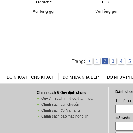
n
003 size S
Face
Vui lòng gọi
Vui lòng gọi
Trang:
1
2
3
4
5
ĐỒ NHỰA PHÒNG KHÁCH
ĐỒ NHỰA NHÀ BẾP
ĐỒ NHỰA PH
Chính sách & Quy định chung
Quy định và hình thức thanh toán
Chính sách vận chuyển
Chính sách đổi/trả hàng
Chính sách bảo mật thông tin