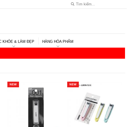
C KHỎE & LÀM ĐẸP
HÀNG HÓA PHẨM
NEW
NEW