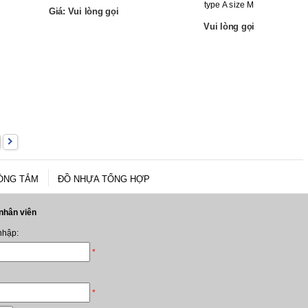
type A size M
Giá: Vui lòng gọi
Vui lòng gọi
ÒNG TẮM
ĐỒ NHỰA TỔNG HỢP