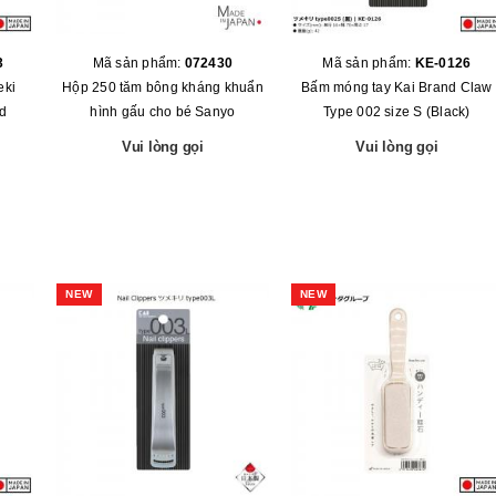
3
Mã sản phẩm:
072430
Mã sản phẩm:
KE-0126
eki
Hộp 250 tăm bông kháng khuẩn
Bấm móng tay Kai Brand Claw
ld
hình gấu cho bé Sanyo
Type 002 size S (Black)
Vui lòng gọi
Vui lòng gọi
NEW
NEW