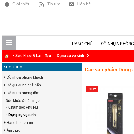
Giới thiệu
Tin tức
Liên hệ
TRANG CHỦ
ĐỒ NHỰA PHÒNG
Sức khỏe & Làm đẹp
Dụng cụ vệ sinh
XEM THÊM
Các sản phẩm Dụng c
+ Đồ nhựa phòng khách
+ Đồ gia dụng nhà bếp
NEW
+ Đồ nhựa phòng tắm
- Sức khỏe & Làm đẹp
• Chăm sóc Phụ Nữ
•
Dụng cụ vệ sinh
+ Hàng hóa phẩm
+ Ẩm thực