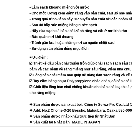
• Làm sạch khoang miệng với nước
• Cho một lượng kem đánh răng vào bàn chải, sau đó nhẹ nh
• Trong quá trình đánh hãy đi chuyển bàn chải tới các nhóm ră
• Sau đó hãy súc miệng bằng nước sạch
• Hãy rửa sạch sẽ bàn chải đánh răng và cất ở nơi khô ráo
• Bảo quản nơi khô thoáng
• Tránh gần lửa hoặc những nơi có nguồn nhiệt cao!
• Sử dụng sản phẩm đúng mục đích
■ Ưu điểm:
☑️ Thiết kế đầu bàn chải thuôn tròn giúp chải sạch sạch sâ
bám và các bệnh về răng miệng như sâu răng, viêm nha chu, h
☑️ Lông bàn chải mềm mại giúp dễ dàng làm sạch răng và kẽ 
☑️ Tay cầm bằng nhựa Polypropylene chắc chắn, cổ bàn chải li
☑️ Chất liệu lông bàn chải chống khuẩn cho bàn chải sạch sẽ,
cho răng miệng
❉ Sản phẩm được sản xuất bởi: Công ty Seiwa-Pro Co., Ltd (
❉ Add: No.2 Chome-3-20 Bessho, Matsubara, Osaka 580-000
❈ Sản phẩm được nhập khẩu trực tiếp từ Nhật Bản
❈ Sản xuất tại Nhật Bản | MADE IN JAPAN