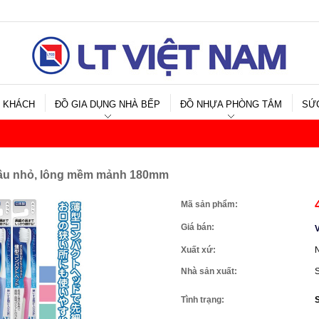
 KHÁCH
ĐỒ GIA DỤNG NHÀ BẾP
ĐỒ NHỰA PHÒNG TẮM
SỨ
đầu nhỏ, lông mềm mảnh 180mm
Mã sản phẩm:
Giá bán:
V
Xuất xứ:
Nhà sản xuất:
S
Tình trạng: