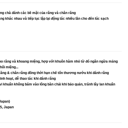
àng chà đánh các bề mặt của răng và chân răng
ng khác nhau và tiếp tục lặp lại động tác nhiều lần cho đến lúc sạch
u cho răng và khoang miệng, hợp với khuôn hàm nhỏ từ đó ngăn ngừa mảng
ôi miệng...
răng & chân răng đồng thời hạn chế tổn thương nướu khi đánh răng
nh hoạt, dễ thao tác khi đánh răng
 vi khuẩn không bám vào lông bàn chải khi bảo quản, tránh lây lan khuẩn
Japan)
5, Japan