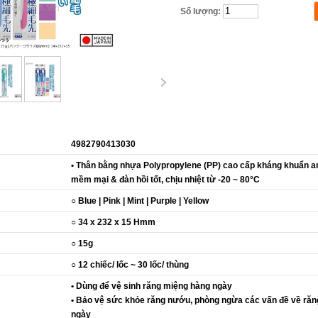
Số lượng:
4982790413030
• Thân bằng nhựa Polypropylene (PP) cao cấp kháng khuẩn an
mềm mại & đàn hồi tốt, chịu nhiệt từ -20 ~ 80°C
○ Blue | Pink | Mint | Purple | Yellow
○ 34 x 232 x 15 Hmm
○ 15g
○ 12 chiếc/ lốc ~ 30 lốc/ thùng
• Dùng để vệ sinh răng miệng hàng ngày
• Bảo vệ sức khỏe răng nướu, phòng ngừa các vấn đề về răng
ngày