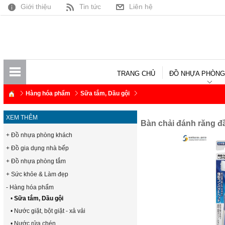
Giới thiệu
Tin tức
Liên hệ
TRANG CHỦ
ĐỒ NHỰA PHÒNG
Hàng hóa phẩm
Sữa tắm, Dầu gội
XEM THÊM
Bàn chải đánh răng 
+ Đồ nhựa phòng khách
+ Đồ gia dụng nhà bếp
+ Đồ nhựa phòng tắm
+ Sức khỏe & Làm đẹp
- Hàng hóa phẩm
•
Sữa tắm, Dầu gội
• Nước giặt, bột giặt - xả vải
• Nước rửa chén