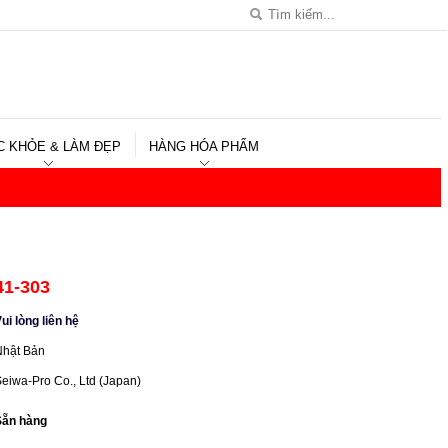
C KHỎE & LÀM ĐẸP
HÀNG HÓA PHẨM
41-303
ui lòng liên hệ
Nhật Bản
eiwa-Pro Co., Ltd (Japan)
Sẵn hàng