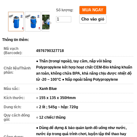
Số lượng:
Thông tin thêm:
Mã vạch
4976790327718
(Barcode):
● Thân (trong/ ngoài), tay cầm, nắp vòi bằng
Polypropylene kết hợp hoạt chất CEM-Bio kháng khuẩn
Chất liệu/Thành
phần:
an toàn, không chứa BPA, khả năng chịu được nhiệt độ
từ -20 ~ 100°C ● Nắp ngoài bằng Polypropylene
Màu sắc:
○ Xanh Blue
Kích thước:
○ 155 x 135 x 350Hmm
Dung tích:
○ 2 lít ; 545g ~ hộp: 720g
Quy cách đóng
○ 12 chiếc/ thùng
gói:
● Dùng để đựng & bảo quản lạnh đồ uống như nước,
nước ép trong quá trình chơi, luyện tập thể thao hay