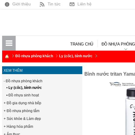
Giới thiệu
Tin tức
Liên hệ
TRANG CHỦ
ĐỒ NHỰA PHÒNG
Đồ nhựa phòng khách
Ly (cốc), bình nước
XEM THÊM
Bình nước tritan Ya
- Đồ nhựa phòng khách
•
Ly (cốc), bình nước
• Đồ nhựa sinh hoạt
+ Đồ gia dụng nhà bếp
+ Đồ nhựa phòng tắm
+ Sức khỏe & Làm đẹp
+ Hàng hóa phẩm
+ Ẩm thực