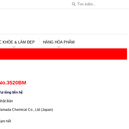
C KHỎE & LÀM ĐẸP
HÀNG HÓA PHẨM
No.3520BM
ui lòng liên hệ
Nhật Bản
Yamada Chemical Co., Ltd (Japan)
Tạm hết