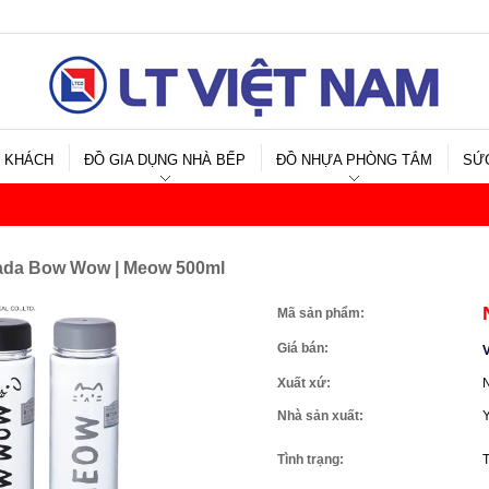
 KHÁCH
ĐỒ GIA DỤNG NHÀ BẾP
ĐỒ NHỰA PHÒNG TẮM
SỨ
mada Bow Wow | Meow 500ml
Mã sản phẩm:
Giá bán:
V
Xuất xứ:
Nhà sản xuất:
Tình trạng: