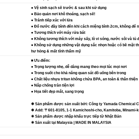
● Vệ sinh sạch sẽ trước & sau khi sử dụng
● Bảo quản nơi khô thoáng, sạch sẽ!
● Tránh tiếp xúc với lửa
● Đổ nước đầy bình đến khi cách miệng bình 2cm, không để nắp
● Tương thích với máy rửa bát
● Không tương thích với máy sấy, lò vi sóng, nước sôi và tủ 
● Không sử dụng những vật dụng sắc nhọn hoặc có bề mặt thô
hư hỏng & mất tính thẩm mỹ
■ Ưu điểm:
● Trọng lượng nhẹ, dễ dàng mang theo mọi lúc mọi nơi
● Trong suốt cho khả năng quan sát đồ uống bên trong
● Chất liệu nhựa tritan không chứa BPA, an toàn & thân thiện
● Nắp chống tràn tiện lợi
● Họa tiết đẹp mắt, sang trọng
❉ Sản phẩm được sản xuất bởi: Công ty Yamada Chemical Co
❉ Add: 〒601-8105, 1-1 Kamichoshi-cho, Kamitoba, Minami-ku
❈ Sản phẩm được nhập khẩu trực tiếp từ Nhật Bản
❈ Sản xuất tại Malaysia | MADE IN MALAYSIA