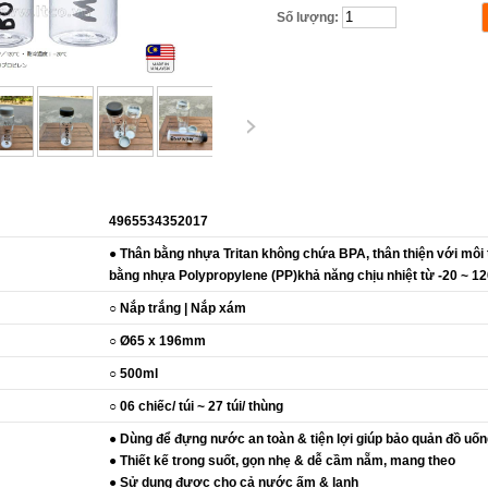
Số lượng:
4965534352017
● Thân bằng nhựa Tritan không chứa BPA, thân thiện với môi 
bằng nhựa Polypropylene (PP)khả năng chịu nhiệt từ -20 ~ 12
○ Nắp trắng | Nắp xám
○ Ø65 x 196mm
○ 500ml
○ 06 chiếc/ túi ~ 27 túi/ thùng
● Dùng để đựng nước an toàn & tiện lợi giúp bảo quản đồ uố
● Thiết kế trong suốt, gọn nhẹ & dễ cầm nẵm, mang theo
● Sử dụng được cho cả nước ấm & lạnh