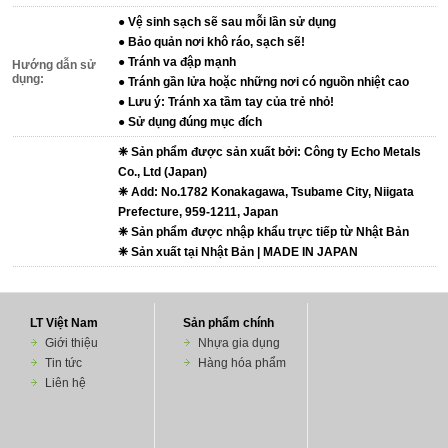
● Vệ sinh sạch sẽ sau mỗi lần sử dụng
● Bảo quản nơi khô ráo, sạch sẽ!
● Tránh va đập mạnh
Hướng dẫn sử
dụng:
● Tránh gần lửa hoặc những nơi có nguồn nhiệt cao
● Lưu ý: Tránh xa tầm tay của trẻ nhỏ!
● Sử dụng đúng mục đích
❈ Sản phẩm được sản xuất bởi: Công ty Echo Metals
Co., Ltd (Japan)
❈ Add: No.1782 Konakagawa, Tsubame City, Niigata
Prefecture, 959-1211, Japan
❈ Sản phẩm được nhập khẩu trực tiếp từ Nhật Bản
❈ Sản xuất tại Nhật Bản | MADE IN JAPAN
LT Việt Nam
Sản phẩm chính
Giới thiệu
Nhựa gia dụng
Tin tức
Hàng hóa phẩm
Liên hệ