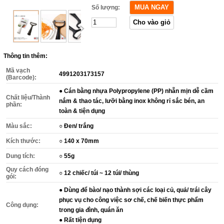
Số lượng:
Thông tin thêm:
Mã vạch
4991203173157
(Barcode):
● Cán bằng nhựa Polypropylene (PP) nhẵn mịn dễ cầm
Chất liệu/Thành
nắm & thao tác, lưỡi bằng inox không rỉ sắc bén, an
phần:
toàn & tiện dụng
Màu sắc:
○ Đen/ trắng
Kích thước:
○ 140 x 70mm
Dung tích:
○ 55g
Quy cách đóng
○ 12 chiếc/ túi ~ 12 túi/ thùng
gói:
● Dùng để bào/ nạo thành sợi các loại củ, quả/ trái cây
phục vụ cho công việc sơ chế, chế biến thực phẩm
Công dụng:
trong gia đình, quán ăn
● Rất tiện dụng