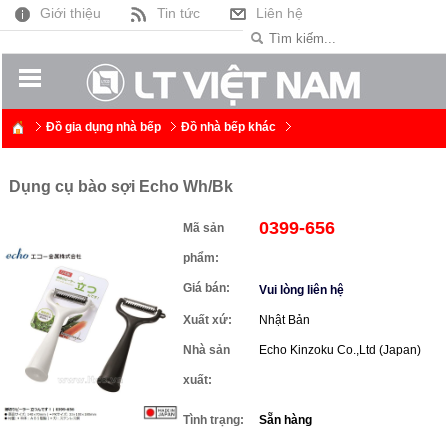
Giới thiệu
Tin tức
Liên hệ
Đồ gia dụng nhà bếp
Đồ nhà bếp khác
Dụng cụ bào sợi Echo Wh/Bk
0399-656
Mã sản
phẩm:
Giá bán:
Vui lòng liên hệ
Xuất xứ:
Nhật Bản
Nhà sản
Echo Kinzoku Co.,Ltd (Japan)
xuất:
Tình trạng:
Sẵn hàng