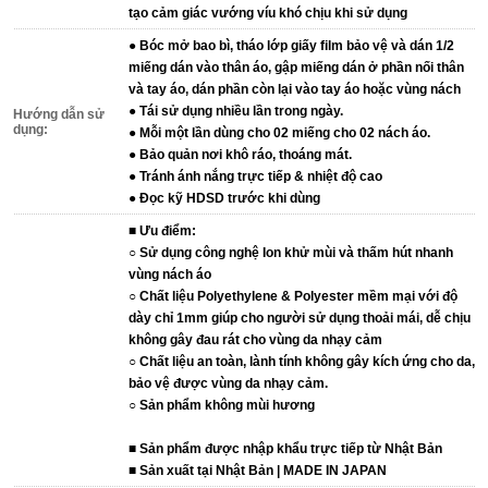
tạo cảm giác vướng víu khó chịu khi sử dụng
● Bóc mở bao bì, tháo lớp giấy film bảo vệ và dán 1/2
miếng dán vào thân áo, gập miếng dán ở phần nối thân
và tay áo, dán phần còn lại vào tay áo hoặc vùng nách
● Tái sử dụng nhiều lần trong ngày.
Hướng dẫn sử
dụng:
● Mỗi một lần dùng cho 02 miếng cho 02 nách áo.
● Bảo quản nơi khô ráo, thoáng mát.
● Tránh ánh nắng trực tiếp & nhiệt độ cao
● Đọc kỹ HDSD trước khi dùng
■ Ưu điểm:
○ Sử dụng công nghệ Ion khử mùi và thấm hút nhanh
vùng nách áo
○ Chất liệu Polyethylene & Polyester mềm mại với độ
dày chỉ 1mm giúp cho người sử dụng thoải mái, dễ chịu
không gây đau rát cho vùng da nhạy cảm
○ Chất liệu an toàn, lành tính không gây kích ứng cho da,
bảo vệ được vùng da nhạy cảm.
○ Sản phẩm không mùi hương
■ Sản phẩm được nhập khẩu trực tiếp từ Nhật Bản
■ Sản xuất tại Nhật Bản | MADE IN JAPAN