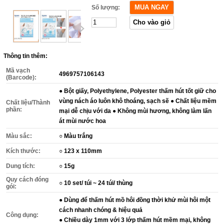
Số lượng:
Thông tin thêm:
Mã vạch
4969757106143
(Barcode):
● Bột giấy, Polyethylene, Polyester thấm hút tốt giữ cho
vùng nách áo luôn khô thoáng, sạch sẽ ● Chất liệu mềm
Chất liệu/Thành
phần:
mại dễ chịu với da ● Không mùi hương, không làm lấn
át mùi nước hoa
Màu sắc:
○ Màu trắng
Kích thước:
○ 123 x 110mm
Dung tích:
○ 15g
Quy cách đóng
○ 10 set/ túi ~ 24 túi/ thùng
gói:
● Dùng để thấm hút mồ hôi đồng thời khử mùi hôi một
cách nhanh chóng & hiệu quả
Công dụng:
● Chiều dày 1mm với 3 lớp thấm hút mềm mại, không