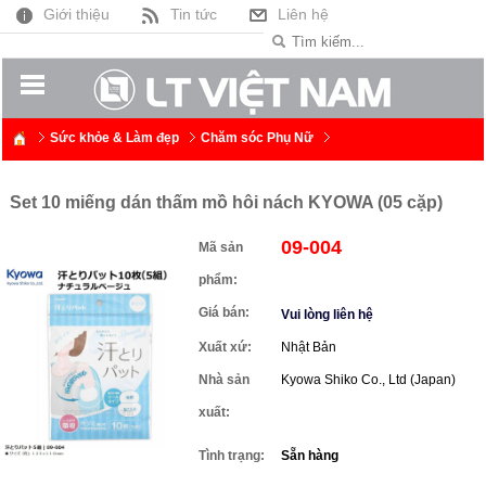
Giới thiệu
Tin tức
Liên hệ
Sức khỏe & Làm đẹp
Chăm sóc Phụ Nữ
Set 10 miếng dán thấm mồ hôi nách KYOWA (05 cặp)
09-004
Mã sản
phẩm:
Giá bán:
Vui lòng liên hệ
Xuất xứ:
Nhật Bản
Nhà sản
Kyowa Shiko Co., Ltd (Japan)
xuất:
Tình trạng:
Sẵn hàng